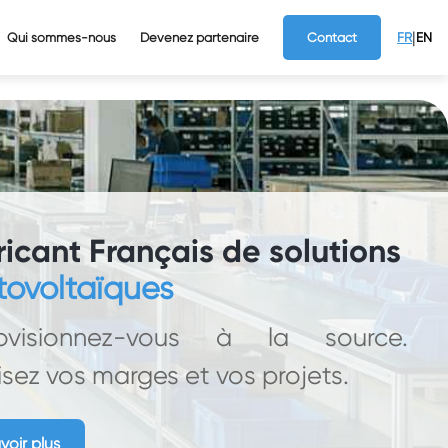
|
Qui sommes-nous
Devenez partenaire
Contact
FR
EN
icant Français de solutions
tovoltaïques
ovisionnez-vous à la source.
isez vos marges et vos projets.
voir plus