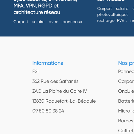
Manager vous 
produira bien a
MFA, VPN, RGPD et
manquant afin d
Carport solaire
-Une propositi
architecture réseau
vous ne vendez
photovoltaïque
5. Puis-je ret
d’autoconsommat
recharge RVE : ins
justifie un po
Carport solaire avec panneaux
Oui, nos parte
main, autoconsomm
photovoltaïques et borne de
commande, avec
nos panneaux 
Collect). Il su
recharge RVE : installation clé en
5. L’outil est-
main, autoconsommation...
Les horaires e
L’interface a 
disponible, c
pour une utili
chantiers locau
proposée à tou
Informations
Nos pr
fonctionnalités
FSI
Pannea
362 Rue des Safranés
Carpor
ZAC La Plaine du Caire IV
Ondule
13830 Roquefort-La-Bédoule
Batteri
09 80 80 38 24
Micro-
Bornes
Coffret