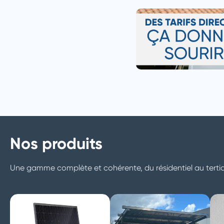
Nos produits
Une gamme complète et cohérente, du résidentiel au tertia