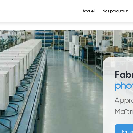
Accueil
Nos produits ⏷
Fabr
pho
Appr
Maîtr
En sa