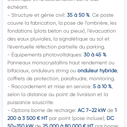
échéant.

- Structure et génie civil: 
35 à 50 %
. Ce poste 
couvre la fabrication, la pose de l’ombrière, les 
fondations (plots béton ou pieux), l’évacuation 
des eaux pluviales, la signalétique au sol et 
l’éventuelle réfection partielle du parking.

- Équipements photovoltaïques: 
30 à 45 %
. 
Panneaux monocrystallins haut rendement ou 
bifaciaux, onduleurs string ou 
onduleur hybride
, 
coffrets de protection, parafoudre, monitoring.

- Raccordement et mise en service: 
5 à 10 %
, 
selon la distance au point de livraison et la 
puissance souscrite.

- Options borne de recharge: 
AC 7–22 kW
 de 
1 
200 à 3 500 € HT
 par point (pose incluse); 
DC 
50–150 kW
 de 
25 000 à 80 000 € HT
 par borne 