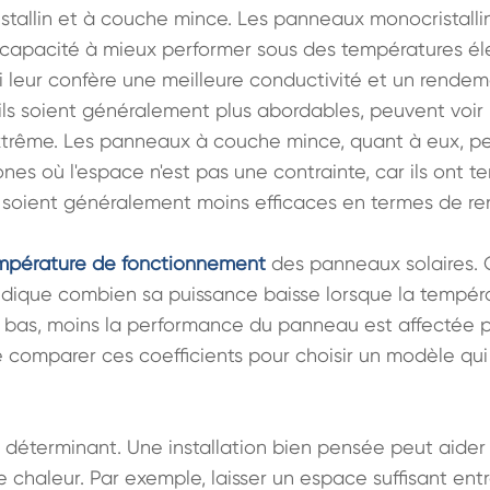
ristallin et à couche mince. Les panneaux monocristal
r capacité à mieux performer sous des températures élevé
qui leur confère une meilleure conductivité et un rendem
ils soient généralement plus abordables, peuvent voir l
trême. Les panneaux à couche mince, quant à eux, p
ones où l'espace n'est pas une contrainte, car ils ont t
s soient généralement moins efficaces en termes de r
mpérature de fonctionnement
 des panneaux solaires.
 indique combien sa puissance baisse lorsque la tempé
est bas, moins la performance du panneau est affectée pa
 de comparer ces coefficients pour choisir un modèle qu
i déterminant. Une installation bien pensée peut aider
 chaleur. Par exemple, laisser un espace suffisant entr